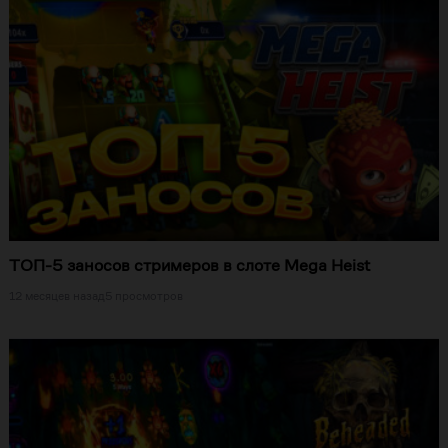
ТОП-5 заносов стримеров в слоте Mega Heist
12 месяцев назад
5 просмотров