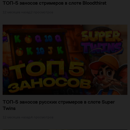
ТОП-5 заносов стримеров в слоте Bloodthirst
12 месяцев назад
2 просмотров
ТОП-5 заносов русских стримеров в слоте Super
Twins
12 месяцев назад
4 просмотров