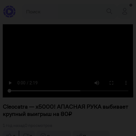
Cleocatra — x5000! АПАСНАЯ РУКА выбивает
крупный выигрыш на 80₽
1 год назад
0 просмотров