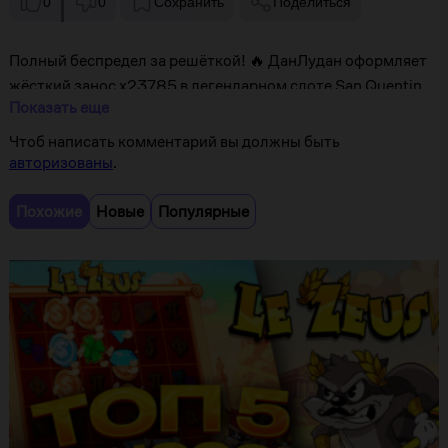
0
0
Сохранить
Поделиться
Полный беспредел за решёткой! 🔥 ДанЛудан оформляет
жёсткий занос x23785 в легендарном слоте San Quentin
Показать еще
при ставке 800₽! Режущие символы, бешеные
множители, сплиты и вайлды — всё сошлось в одном
Чтоб написать комментарий вы должны быть
эпичном бонусном раунде. Смотри, как заносит
авторизованы
.
настоящий криминальный хит!
Похожие
Новые
Популярные
Стример: ДанЛудан
Слот: San Quentin
Ставка: 800₽
Выигрыш: x23785
👉 В этом видео:
🔒 Бонуска на x23785 в San Quentin
🧨 Комбо-спины с вайлдами и сплитами
🧠 Стратегии игры на высоких ставках
🔥 Лучшие моменты стрима ДанЛудана