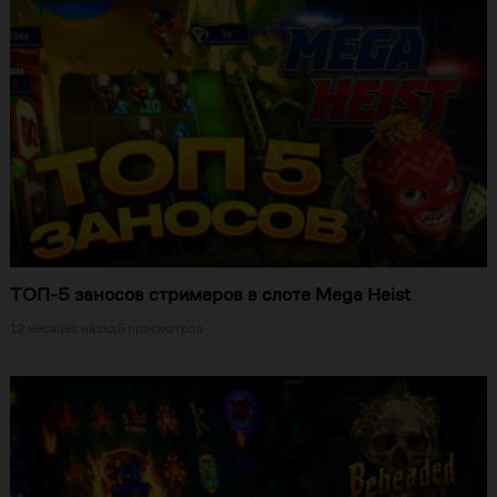
ТОП-5 заносов стримеров в слоте Mega Heist
12 месяцев назад
5 просмотров