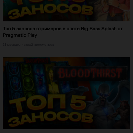
Топ 5 заносов стримеров в слоте Big Bass Splash от
Pragmatic Play
11 месяцев назад
2 просмотров