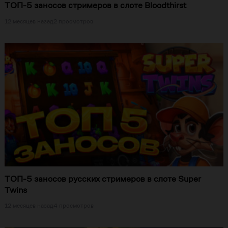
ТОП-5 заносов стримеров в слоте Bloodthirst
12 месяцев назад
2 просмотров
ТОП-5 заносов русских стримеров в слоте Super
Twins
12 месяцев назад
4 просмотров