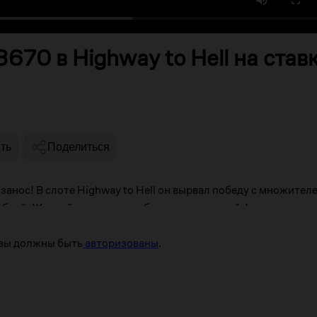
670 в Highway to Hell на став
ть
Поделиться
 занос! В слоте Highway to Hell он вырвал победу с множител
ублей. Жаркий спин, полная бонуска и эпичный финал ждут ва
 вы должны быть
авторизованы
.