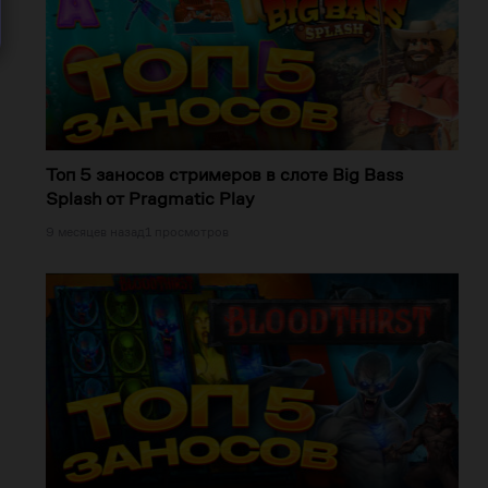
Топ 5 заносов стримеров в слоте Big Bass
Splash от Pragmatic Play
9 месяцев назад
1 просмотров