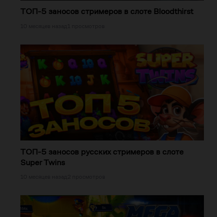
ТОП-5 заносов стримеров в слоте Bloodthirst
10 месяцев назад
1 просмотров
ТОП-5 заносов русских стримеров в слоте
Super Twins
10 месяцев назад
2 просмотров