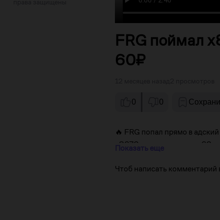
права защищены
FRG поймал x8
60₽
12 месяцев назад
2 просмотров
0
0
Сохрани
🔥 FRG попал прямо в адский
x8670 при ставке всего 60 р
Показать еще
Стример: FRG
Чтоб написать комментарий
Слот: Highway to Hell
Ставка: 60₽
Выигрыш: x8670
👉 В этом видео: