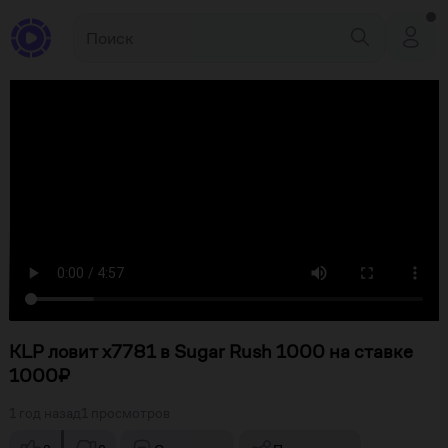
KLP ловит x7781 в Sugar Rush 1000 на ставке
1000₽
1 год назад
1 просмотров