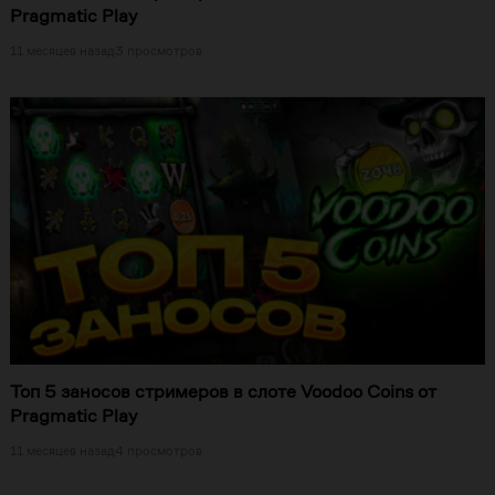
Pragmatic Play
11 месяцев назад
3 просмотров
Топ 5 заносов стримеров в слоте Voodoo Coins от
Pragmatic Play
11 месяцев назад
4 просмотров