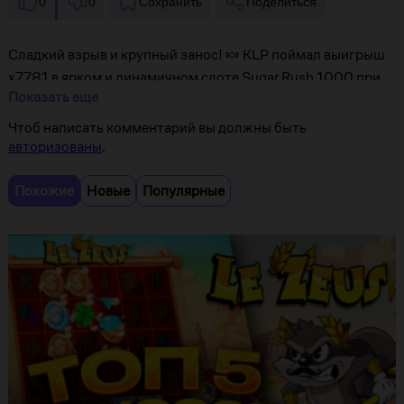
0
0
Сохранить
Поделиться
Сладкий взрыв и крупный занос! 🍬 KLP поймал выигрыш
x7781 в ярком и динамичном слоте Sugar Rush 1000 при
Показать еще
ставке 1000₽. Каскады конфет, бонусы и огромные
множители — это видео для настоящих любителей
Чтоб написать комментарий вы должны быть
сладких побед!
авторизованы
.
Стример: KLP
Похожие
Новые
Популярные
Слот: Sugar Rush 1000
Ставка: 1000₽
Выигрыш: x7781
👉 В этом видео:
🎯 Как KLP поймал занос x7781
🍭 Подробный разбор бонусной игры
🧠 Стратегия игры на крупных ставках
✨ Эффекты и моменты яркого выигрыша
⚠️ Ответственная игра. 18+.