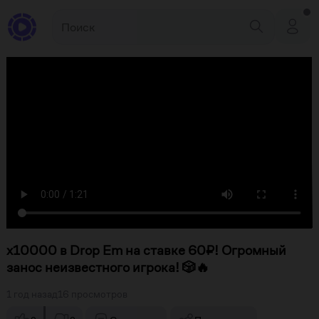
x10000 в Drop Em на ставке 60₽! Огромный
занос неизвестного игрока! 🎲🔥
1 год назад
16 просмотров