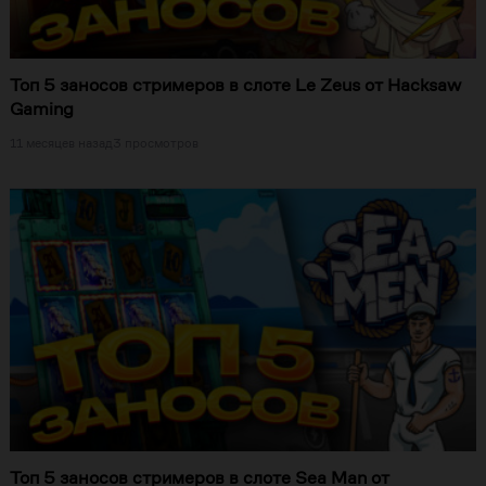
Топ 5 заносов стримеров в слоте Le Zeus от Hacksaw
Gaming
11 месяцев назад
3 просмотров
Топ 5 заносов стримеров в слоте Sea Man от