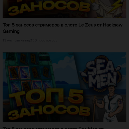
Топ 5 заносов стримеров в слоте Le Zeus от Hacksaw
Gaming
11 месяцев назад
330 просмотров
Топ 5 заносов стримеров в слоте Sea Man от