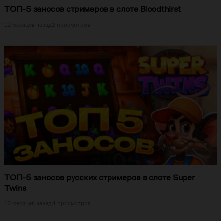
ТОП-5 заносов стримеров в слоте Bloodthirst
12 месяцев назад
2 просмотров
ТОП-5 заносов русских стримеров в слоте Super
Twins
12 месяцев назад
4 просмотров