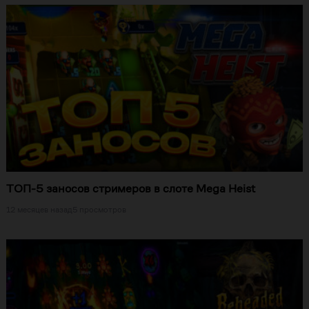
ТОП-5 заносов стримеров в слоте Mega Heist
12 месяцев назад
5 просмотров