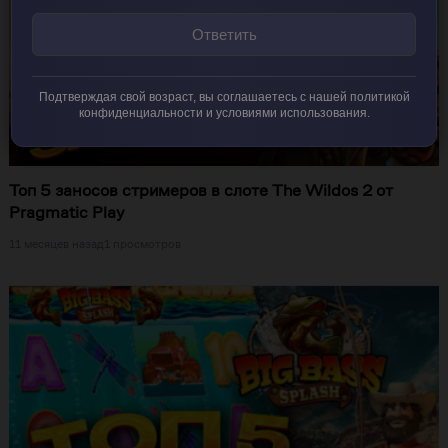
Ответить
Подтверждая свой возраст, вы соглашаетесь с нашей политикой
конфиденциальности и условиями использования.
Топ 5 заносов стримеров в слоте The Wildos 2 от
Pragmatic Play
11 месяцев назад
1 просмотров