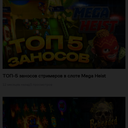
ТОП-5 заносов стримеров в слоте Mega Heist
12 месяцев назад
5 просмотров