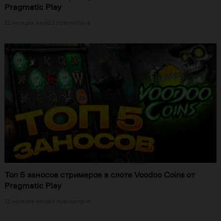
Pragmatic Play
11 месяцев назад
3 просмотров
Топ 5 заносов стримеров в слоте Voodoo Coins от
Pragmatic Play
11 месяцев назад
4 просмотров