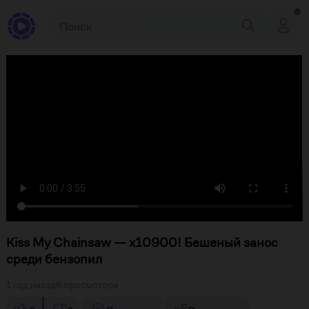
Kiss My Chainsaw — x10900! Бешеный занос
среди бензопил
1 год назад
6 просмотров