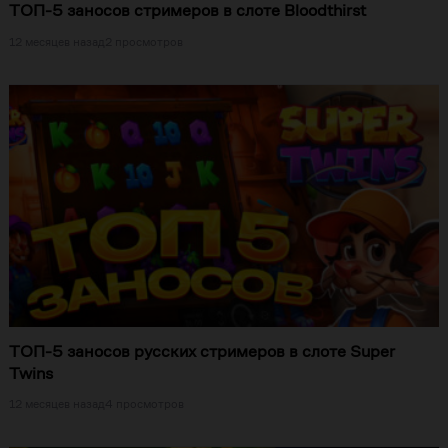
ТОП-5 заносов стримеров в слоте Bloodthirst
12 месяцев назад
2 просмотров
ТОП-5 заносов русских стримеров в слоте Super
Twins
12 месяцев назад
4 просмотров