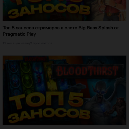
Топ 5 заносов стримеров в слоте Big Bass Splash от
Pragmatic Play
11 месяцев назад
2 просмотров