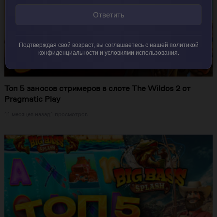
Ответить
Подтверждая свой возраст, вы соглашаетесь с нашей политикой
конфиденциальности и условиями использования.
Топ 5 заносов стримеров в слоте The Wildos 2 от
Pragmatic Play
11 месяцев назад
1 просмотров