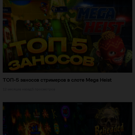
ТОП-5 заносов стримеров в слоте Mega Heist
12 месяцев назад
5 просмотров