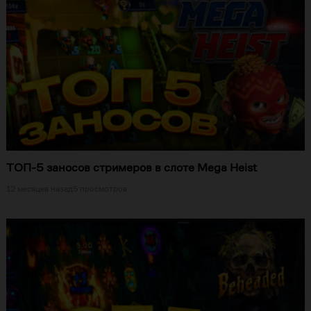
ТОП-5 заносов стримеров в слоте Mega Heist
12 месяцев назад
5 просмотров