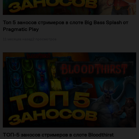
Топ 5 заносов стримеров в слоте Big Bass Splash от
Pragmatic Play
11 месяцев назад
2 просмотров
ТОП-5 заносов стримеров в слоте Bloodthirst