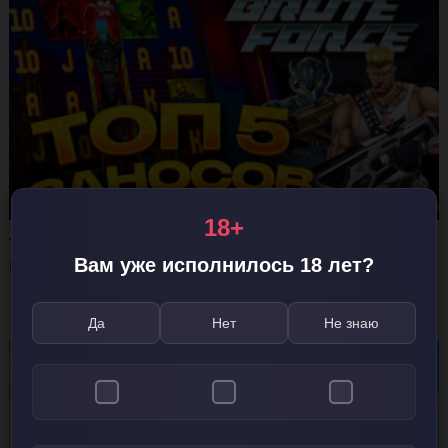
18+
Топ 5 заносов стримеров в слоте Brute Force от
Вам уже исполнилось 18 лет?
Pragmatic Play
11 месяцев назад
4 просмотров
Да
Нет
Не знаю