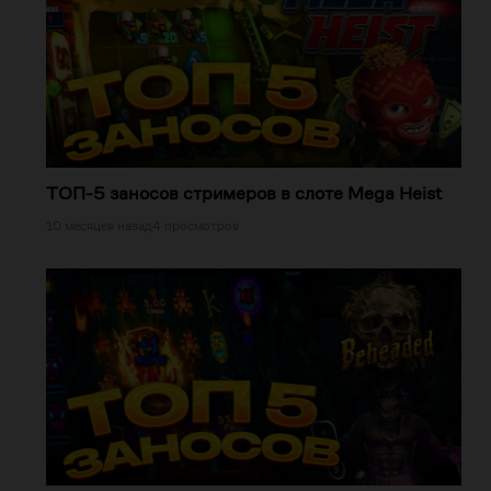
ТОП-5 заносов стримеров в слоте Mega Heist
10 месяцев назад
4 просмотров