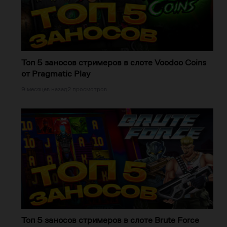
Топ 5 заносов стримеров в слоте Voodoo Coins
от Pragmatic Play
9 месяцев назад
2 просмотров
Топ 5 заносов стримеров в слоте Brute Force