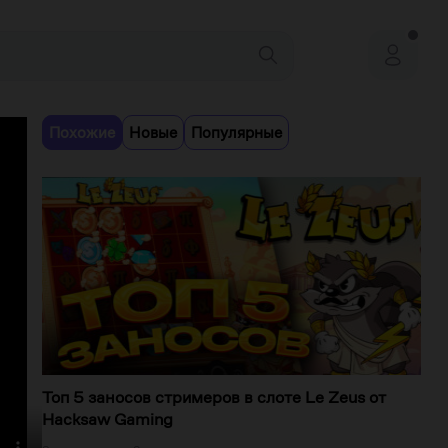
Похожие
Новые
Популярные
Топ 5 заносов стримеров в слоте Le Zeus от
Hacksaw Gaming