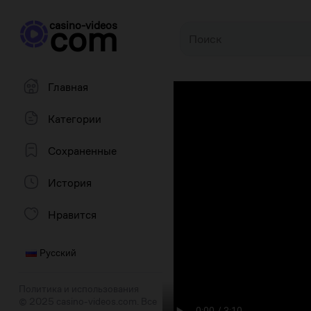
com
casino-videos
Главная
Категории
Сохраненные
История
Нравится
Русский
Политика и использования
© 2025 casino-videos.com. Все