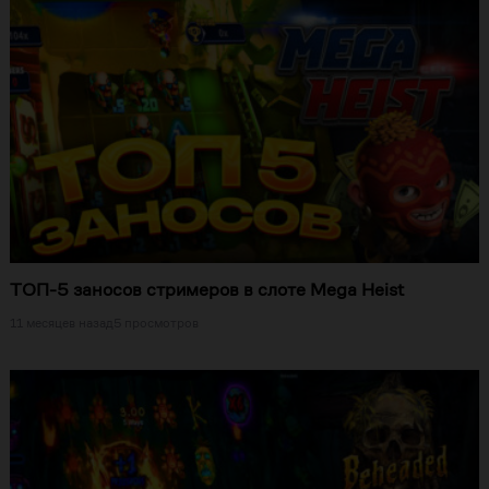
ТОП-5 заносов стримеров в слоте Mega Heist
11 месяцев назад
5 просмотров