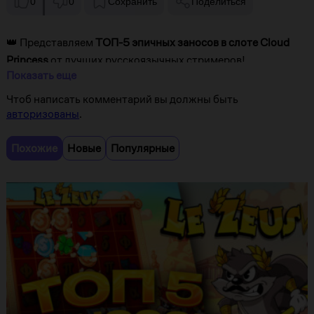
0
0
Сохранить
Поделиться
👑 Представляем
ТОП-5 эпичных заносов в слоте Cloud
Princess
от лучших русскоязычных стримеров!
Показать еще
В этом видео ты увидишь самые яркие моменты:
🚀 Огромные множители,
Чтоб написать комментарий вы должны быть
💰 Невероятные выигрыши,
авторизованы
.
😂 И настоящие эмоции на стриме!
Похожие
Новые
Популярные
🎰 Слот: Cloud Princess
🎯 Формат: Подборка ТОП-5 заносов
📺 Герои: Популярные стримеры Рунета
🔥 Бонусы, фриспины и эпик-реакции
Не забудь подписаться, поставить лайк и написать, какой
занос тебе понравился больше всего! 🎥👇