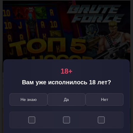
18+
Топ 5 заносов стримеров в слоте Brute Force от
Вам уже исполнилось 18 лет?
Pragmatic Play
11 месяцев назад
4 просмотров
Не знаю
Да
Нет