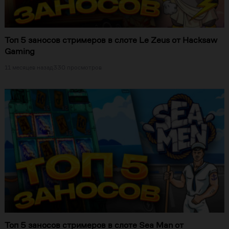
максвин
⚠️ Ответственная игра. 18+
Топ 5 заносов стримеров в слоте Le Zeus от Hacksaw
Gaming
11 месяцев назад
330 просмотров
Топ 5 заносов стримеров в слоте Sea Man от