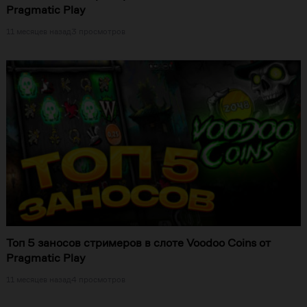
Pragmatic Play
11 месяцев назад
3 просмотров
Топ 5 заносов стримеров в слоте Voodoo Coins от
Pragmatic Play
11 месяцев назад
4 просмотров