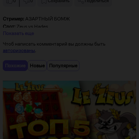
0
0
Сохранить
Поделиться
Стример:
АЗАРТНЫЙ БОМЖ
Слот:
Zeus vs Hades
Показать еще
Ставка:
160 rub
Выигрыш:
x15000
Чтоб написать комментарий вы должны быть
авторизованы
.
В этом видео — эпичный занос x15000 в слоте Zeus vs
Hades! Схватка древнегреческих богов привела к
Похожие
Новые
Популярные
мощному бонусу и невероятному выигрышу. Эпическая
анимация, сверхволатильность и щедрый множитель —
всё это ты увидишь прямо сейчас!
👉 В этом видео:
⚡️ Как получен занос x15000
🔥 Особенности бонуса: Zeus vs Hades
🧠 Тактики игры в слоты с выбором режимов
🏛️ Почему Zeus vs Hades — топовый слот для охоты на