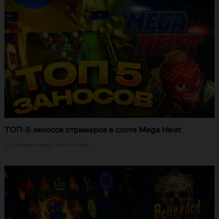
ТОП-5 заносов стримеров в слоте Mega Heist
12 месяцев назад
5 просмотров