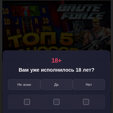
18+
Топ 5 заносов стримеров в слоте Brute Force от
Вам уже исполнилось 18 лет?
Pragmatic Play
11 месяцев назад
4 просмотров
Не знаю
Да
Нет