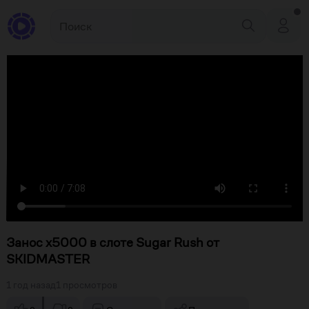
Занос x5000 в слоте Sugar Rush от
SKIDMASTER
1 год назад
1 просмотров