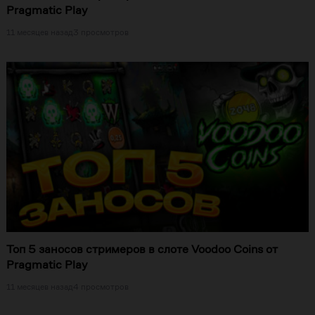
Pragmatic Play
11 месяцев назад
3 просмотров
Топ 5 заносов стримеров в слоте Voodoo Coins от
Pragmatic Play
11 месяцев назад
4 просмотров