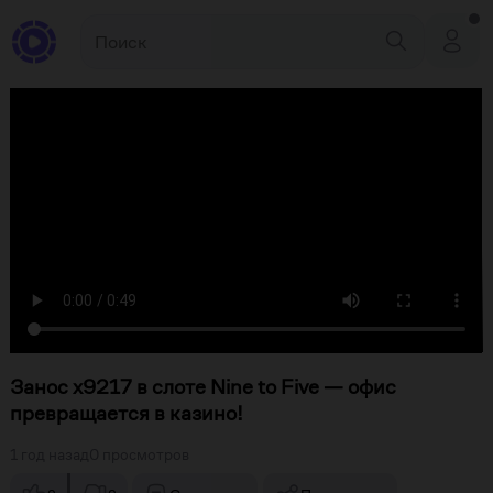
Занос x9217 в слоте Nine to Five — офис
превращается в казино!
1 год назад
0 просмотров