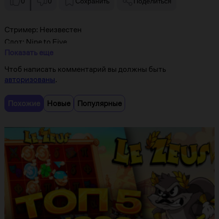
0
0
Сохранить
Поделиться
Стример: Неизвестен
Слот: Nine to Five
Показать еще
Ставка: 20 RUB
Выигрыш: x9217
Чтоб написать комментарий вы должны быть
авторизованы
.
В этом видео — невероятный занос x9217 в слоте Nine to
Five! Рутинный рабочий день обернулся настоящим
Похожие
Новые
Популярные
праздником удачи. Посмотри, как офисная жизнь
неожиданно превращается в шквал выигрышей!
⚠️ Контент 18+. Играйте ответственно.