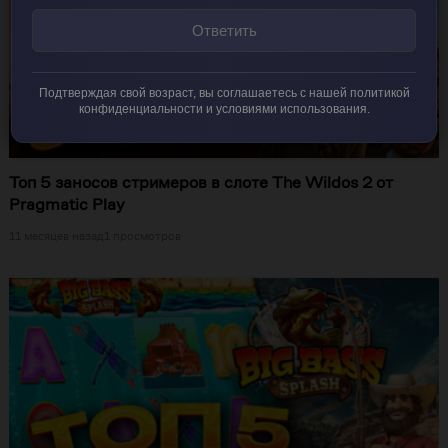
Ответить
Подтверждая свой возраст, вы соглашаетесь с нашей политикой
конфиденциальности и условиями использования.
Топ 5 заносов стримеров в слоте The Wildos 2 от
Pragmatic Play
11 месяцев назад
1 просмотров