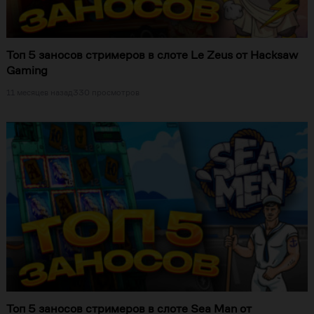
Топ 5 заносов стримеров в слоте Le Zeus от Hacksaw
Gaming
11 месяцев назад
330 просмотров
Топ 5 заносов стримеров в слоте Sea Man от